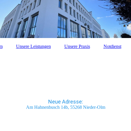
am
Unsere Leistungen
Unsere Praxis
Notdienst
Neue Adresse:
Am Hahnenbusch 14b, 55268 Nieder-Olm