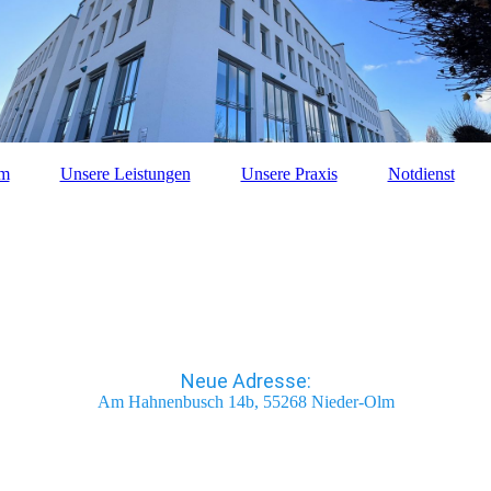
am
Unsere Leistungen
Unsere Praxis
Notdienst
Neue Adresse:
Am Hahnenbusch 14b, 55268 Nieder-Olm