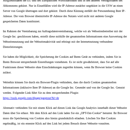
Mitgliedsstaaten der EU und des Europäischen Wirtschaftsraum und in den anderen Vertragsstaaten des
Abkommens gekürzt. Nur in Einzelfällen wird die IP-Adresse zunächst ungekürzt in die USW an einen
Server von Google übertragen und dort gekürzt. Durch diese Kürzung entfällt der Personenbezug Ihrer IP-
Adresse. Die vom Browser übermittelte IP-Adresse des Nutzers wird nicht mit anderen Google
gespeicherten Daten kombiniert.
Im Rahmen der Vereinbarung zur Auftragsdatenvereinbarung, welche wir als Webseitenbetreiber mit der
Google Inc. geschlossen haben, erstellt diese mithilfe der gesammelten Informationen eine Auswertung der
Webseitennutzung und der Webseitenaktivität und erbringt mit der Internetnutzung verbundene
Dienstleistungen.
Sie haben die Möglichkeit, die Speicherung der Cookies auf Ihrem Gerät zu verhindern, indem Sie in
Ihrem Browser entsprechende Einstellungen vornehmen. Es ist nicht gewährleistet, dass Sie auf alle
Funktionen dieser Webseite ohne Einschränkungen zugreifen können, wenn Ihr Browser keine Cookies
zulässt.
Weiterhin können Sie durch ein Browser-Plugin verhindern, dass die durch Cookies gesammelten
Informationen (inklusive Ihrer IP-Adresse) an die Google Inc. Gesendet und von der Google Inc. Genutzt
werden. Folgender Link führt Sie zu dem entsprechenden Plugin:
https://tools.google.com/dlpage/gaoptout?hl=de
Alternativ verhindern Sie mit einem Klick auf diesen Link das Google Analytics innerhalb dieser Webseite
Daten über Sie erfasst. Mit dem Klick auf den Link laden Sie ein „OPT-Out-Cookie“ herunter. Ihr Browser
muss die Speicherung von Cookies also hierzu grundsätzlich erlauben. Löschen Sie Ihre Cookies
regelmäßig, ist ein erneuter Klick auf den Link bei jedem Besuch dieser Webseite vonnöten.