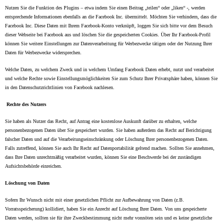
Nutzen Sie die Funktion des Plugins – etwa indem Sie einen Beitrag „teilen“ oder „liken“ -, werden
entsprechende Informationen ebenfalls an die Facebook Inc. übermittelt. Möchten Sie verhindern, dass die
Facebook Inc. Diese Daten mit Ihrem Facebook-Konto verknüpft, loggen Sie sich bitte vor dem Besuch
dieser Webseite bei Facebook aus und löschen Sie die gespeicherten Cookies. Über Ihr Facebook-Profil
können Sie weitere Einstellungen zur Datenverarbeitung für Werbezwecke tätigen oder der Nutzung Ihrer
Daten für Werbezwecke widersprechen.
Welche Daten, zu welchem Zweck und in welchem Umfang Facebook Daten erhebt, nutzt und verarbeitet
und welche Rechte sowie Einstellungsmöglichkeiten Sie zum Schutz Ihrer Privatsphäre haben, können Sie
in den Datenschutzrichtlinien von Facebook nachlesen.
Rechte des Nutzers
Sie haben als Nutzer das Recht, auf Antrag eine kostenlose Auskunft darüber zu erhalten, welche
personenbezogenen Daten über Sie gespeichert wurden. Sie haben außerdem das Recht auf Berichtigung
falscher Daten und auf die Verarbeitungseinschränkung oder Löschung Ihrer personenbezogenen Daten.
Falls zutreffend, können Sie auch Ihr Recht auf Datenportabilität geltend machen. Sollten Sie annehmen,
dass Ihre Daten unrechtmäßig verarbeitet wurden, können Sie eine Beschwerde bei der zuständigen
Aufsichtsbehörde einreichen.
Löschung von Daten
Sofern Ihr Wunsch nicht mit einer gesetzlichen Pflicht zur Aufbewahrung von Daten (z.B.
Vorratsspeicherung) kollidiert, haben Sie ein Anrecht auf Löschung Ihrer Daten. Von uns gespeicherte
Daten werden, sollten sie für ihre Zweckbestimmung nicht mehr vonnöten sein und es keine gesetzliche