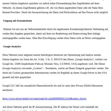
unseres Online-Angebotes speichern wir jedoch (ohne Personenbezug) Ihre Zugriffsdaten auf diese
Webseite. Zu diesen Zugriffsdaten gehören z.B. die von Ihnen angeforderte Datei oder der Name Ihres
Internet-Providers. Durch die Anonymisierung der Daten sind Rückschlüsse auf Ihre Person nicht möglich.
Umgang mit Kontaktdaten
Nehmen Sie mit uns als Webseitenbetreiber durch die angebotenen Kontaktmöglichkeiten Verbindung auf,
werden Ihre Angaben gespeichert, damit auf diese zur Bearbeitung und Beantwortung Ihrer Anfrage
zurückgegriffen werden kann. Ohne Ihre Einwilligung werden diese Daten nicht an Dritte weitergegeben
Google Analytics
Diese Webseite nutzt aufgrund unserer berechtigten Interessen zur Optimierung und Analyse unseres
Online-Angebots im Sinne des Art. 6 Abs. 1 lit. F. DSGVO den Dienst „Google Analytics“, welcher von
Google Inc. (1600 Amphitheatre Parkway Montain View, CA 94043, USA) angeboten wird. Der Dienst
(Google Analytics) verwendet „Cookies“ – Textdateien, welche auf Ihrem Endgerät gespeichert werden. Die
durch die Cookies gesammelten Informationen werden im Regelfall an einem Google-Server in den USA
gesandt und dort gespeichert.
Google LLC hält das europäische Datenschutzrecht ein und ist unter dem Privacy-Shield-Abkommen
zertifiziert:
https://www.privacyshield.gov/participant?id=a2zt000000001L5AAI&status=Active
Auf dieser Webseite greift die IP-Anonymisierung. Die IP-Adresse der Nutzer wird innerhalb der