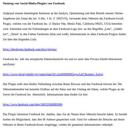
Nutzung von Social-Media-Plugins von Facebook
Aufgrund unseres berechtigten Interesses an der Analyse, Optimierung und dem Betrieb unseres Online-
Angebotes (im Sinne des Art. 6 Abs. 1 lit. F. DSGVO), verwendet diese Webseite das Facebook-Social-
Plugin, welches von der Facebook Inc. (1 Hacker Way, Menlo Park, California 94025, USA) betrieben
wird. Erkennbar sind die Einbindungen an dem Facebook-Logo bzw. an den Begriffen „Like“, „Gefällt
mir“, „Teilen“ in den Farben Facebooks (blau und weiß). Informationen zu allen Facebook-Plugins finden
Sie über den folgenden Link:
https://developers.facebook.com/docs/plugins/
Facebook Inc. hält das europäische Datenschutzrecht ein und ist unter dem Privacy-Shield-Abkommen
zertifiziert:
https://www.privacyshield.gov/participant?id=a2zt0000000GnywAAC&status=Active
Das Plugin stellt eine direkte Verbindung zwischen Ihrem Browser und den Facebook-Servern her. Der
Webseitenbetreiber hat keinerlei Einfluss auf die Natur und den Umfang der Daten, welche Plugin an die
Server der Facebook Inc. übermittelt. Informationen dazu finden Sie hier:
https://www.facebook.com/help/186325668085084
Das Plugin informiert Facebook Inc. darüber, dass Sie als Nutzer diese Webseite besucht haben. Es besteht
hierbei die Möglichkeit, dass Ihre IP-Adresse gespeichert wird. Sind Sie während des Besuchs auf dieser
Webseite in Ihrem Facebook-Konto eingeloggt, werden die genannten Informationen verknüpft.