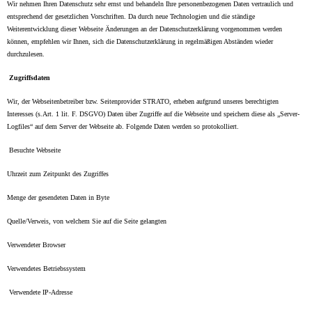
Wir nehmen Ihren Datenschutz sehr ernst und behandeln Ihre personenbezogenen Daten vertraulich und
entsprechend der gesetzlichen Vorschriften. Da durch neue Technologien und die ständige
Weiterentwicklung dieser Webseite Änderungen an der Datenschutzerklärung vorgenommen werden
können, empfehlen wir Ihnen, sich die Datenschutzerklärung in regelmäßigen Abständen wieder
durchzulesen.
Zugriffsdaten
Wir, der Webseitenbetreiber bzw. Seitenprovider STRATO, erheben aufgrund unseres berechtigten
Interesses (s.Art. 1 lit. F. DSGVO) Daten über Zugriffe auf die Webseite und speichern diese als „Server-
Logfiles“ auf dem Server der Webseite ab. Folgende Daten werden so protokolliert.
Besuchte Webseite
Uhrzeit zum Zeitpunkt des Zugriffes
Menge der gesendeten Daten in Byte
Quelle/Verweis, von welchem Sie auf die Seite gelangten
Verwendeter Browser
Verwendetes Betriebssystem
Verwendete IP-Adresse