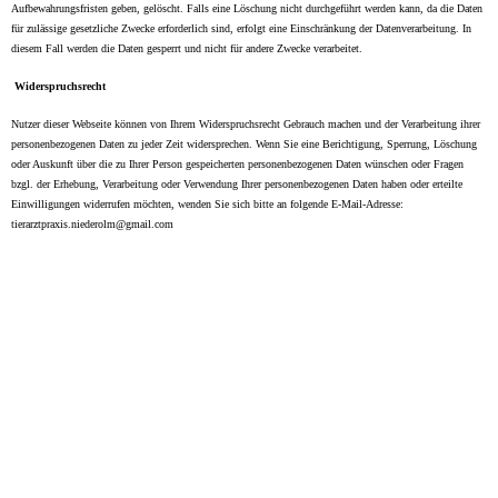
Aufbewahrungsfristen geben, gelöscht. Falls eine Löschung nicht durchgeführt werden kann, da die Daten
für zulässige gesetzliche Zwecke erforderlich sind, erfolgt eine Einschränkung der Datenverarbeitung. In
diesem Fall werden die Daten gesperrt und nicht für andere Zwecke verarbeitet.
Widerspruchsrecht
Nutzer dieser Webseite können von Ihrem Widerspruchsrecht Gebrauch machen und der Verarbeitung ihrer
personenbezogenen Daten zu jeder Zeit widersprechen. Wenn Sie eine Berichtigung, Sperrung, Löschung
oder Auskunft über die zu Ihrer Person gespeicherten personenbezogenen Daten wünschen oder Fragen
bzgl. der Erhebung, Verarbeitung oder Verwendung Ihrer personenbezogenen Daten haben oder erteilte
Einwilligungen widerrufen möchten, wenden Sie sich bitte an folgende E-Mail-Adresse:
tierarztpraxis.niederolm@gmail.com
Nutzer dieser Webseite können von Ihrem Widerspruchsrecht
Gebrauch machen und der Verarbeitung ihrer personenbezogenen
Daten zu jeder Zeit widersprechen. Wenn Sie eine Berichtigung,
Sperrung, Löschung oder Auskunft über die zu Ihrer Person
gespeicherten personenbezogenen Daten wünschen oder Fragen bzgl.
der Erhebung, Verarbeitung oder Verwendung Ihrer
personenbezogenen Daten haben oder erteilte Einwilligungen
widerrufen möchten, wen