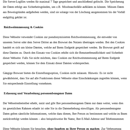
Die Server-Logfiles werden für maximal 7 Tage gespeichert und anschließend gelöscht. Die Speicherung
der Daten erfolgt aus Sicherheitsgründen, um z.B. Missbrauchsfälle aufklären zu können. Müssen Daten
aus Beweisgründen aufgehoben werden, sind sie solange von der Löschung ausgenommen bis der Vorfall
endgültig geklärt ist.
Reichweitenmessung & Cookies
Diese Webseite verwendet Cookies zur pseudonymisierten Reichweitenmessung, die entweder von
unserem Server oder dem Server Dritter an den Browser des Nutzers übertragen werden. Bei den Cookies
handelt es sich um kleine Dateien, welche auf Ihrem Endgerät gespeichert werden. Ihr Browser greift auf
diese Dateien zu. Durch den Einsatz von Cookies erhöht sich die Benutzerfreundlichkeit und Sicherheit
dieser Webseite. Falls Sie nicht möchten, dass Cookies zur Reichweitenmessung auf Ihrem Endgerät
gespeichert werden, können Sie dem Einsatz dieser Dateien widersprechen.
Gängige Browser bieten die Einstellungsoption, Cookies nicht zulassen. Hinweis: Es ist nicht
gewährleistet, dass Sie auf alle Funktionen dieser Webseite ohne Einschränkungen zugreifen können, wenn
Sie entsprechende Einstellung vornehmen.
Erfassung und Verarbeitung personenbezogener Daten
Der Webseitenbetreiber erhebt, nutzt und gibt Ihre personenbezogenen Daten nur dann weiter, wenn dies
im gesetzlichen Rahmen erlaubt ist oder Sie in die Datenerhebung einwilligen. Als personenbezogene
Daten gelten sämtliche Informationen, welche dazu dienen, Ihre Person zu bestimmen und welche zu Ihnen
zurückverfolgt werden können – also beispielsweise Ihr Name, Ihre E-Mail-Adresse und Telefonnummer.
Diese Webseite können Sie besuchen,
ohne Angeben zu Ihrer Person zu machen
. Zur Verbesserung